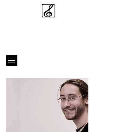
Academia de
Música de
Telheiras
Área Reservada do aluno